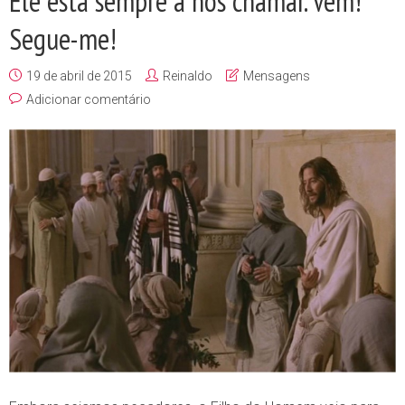
Ele está sempre a nos chamar. Vem!
Segue-me!
19 de abril de 2015
Reinaldo
Mensagens
Adicionar comentário