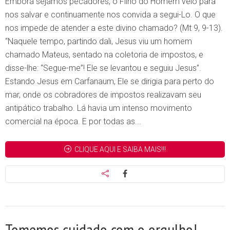
Embora sejamos pecadores, o Filho do Homem veio para
nos salvar e continuamente nos convida a segui-Lo. O que
nos impede de atender a este divino chamado? (Mt 9, 9-13).
“Naquele tempo, partindo dali, Jesus viu um homem
chamado Mateus, sentado na coletoria de impostos, e
disse-lhe: “Segue-me”! Ele se levantou e seguiu Jesus”.
Estando Jesus em Carfanaum, Ele se dirigia para perto do
mar, onde os cobradores de impostos realizavam seu
antipático trabalho. Lá havia um intenso movimento
comercial na época. E por todas as...
CLIQUE AQUI E SAIBA MAIS!!!