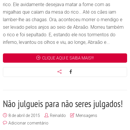
rico. Ele avidamente desejava matar a fome com as
migalhas que caíam da mesa do rico… Até os cães iam
lamber-lhe as chagas. Ora, aconteceu morrer o mendigo e
ser levado pelos anjos ao seio de Abraão. Morreu também
o rico e foi sepultado. E, estando ele nos tormentos do
inferno, levantou os olhos e viu, ao longe, Abraão e...
CLIQUE AQUI E SAIBA MAIS!!!
Não julgueis para não seres julgados!
8 de abril de 2015
Reinaldo
Mensagens
Adicionar comentário