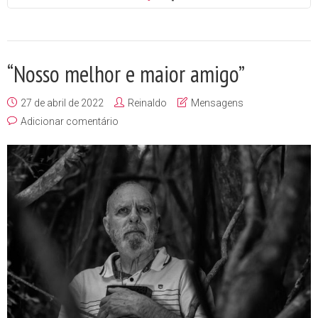
“Nosso melhor e maior amigo”
27 de abril de 2022
Reinaldo
Mensagens
Adicionar comentário