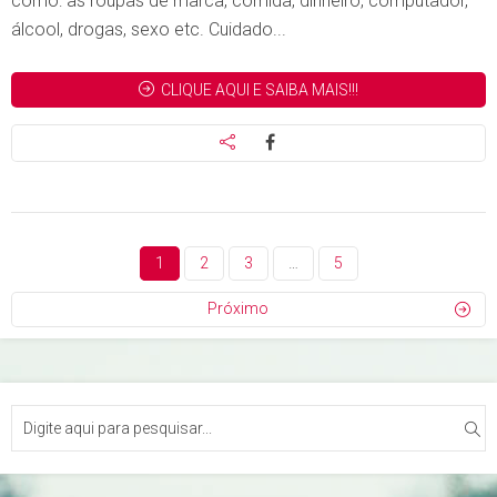
como: as roupas de marca, comida, dinheiro, computador,
álcool, drogas, sexo etc. Cuidado...
CLIQUE AQUI E SAIBA MAIS!!!
1
2
3
…
5
Próximo