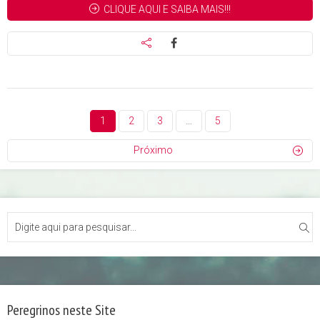
CLIQUE AQUI E SAIBA MAIS!!!
1
2
3
…
5
Próximo
Peregrinos neste Site