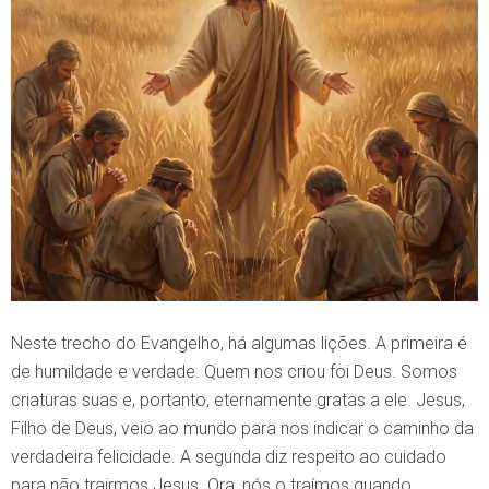
Neste trecho do Evangelho, há algumas lições. A primeira é
de humildade e verdade. Quem nos criou foi Deus. Somos
criaturas suas e, portanto, eternamente gratas a ele. Jesus,
Filho de Deus, veio ao mundo para nos indicar o caminho da
verdadeira felicidade. A segunda diz respeito ao cuidado
para não trairmos Jesus. Ora, nós o traímos quando