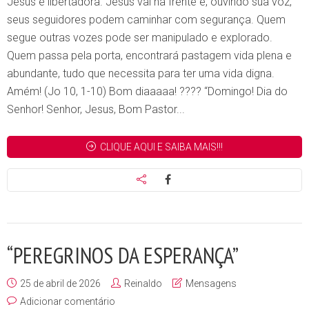
Jesus é libertadora. Jesus vai na frente e, ouvindo sua voz,
seus seguidores podem caminhar com segurança. Quem
segue outras vozes pode ser manipulado e explorado.
Quem passa pela porta, encontrará pastagem vida plena e
abundante, tudo que necessita para ter uma vida digna.
Amém! (Jo 10, 1-10) Bom diaaaaa! ???? “Domingo! Dia do
Senhor! Senhor, Jesus, Bom Pastor...
CLIQUE AQUI E SAIBA MAIS!!!
“PEREGRINOS DA ESPERANÇA”
25 de abril de 2026
Reinaldo
Mensagens
Adicionar comentário